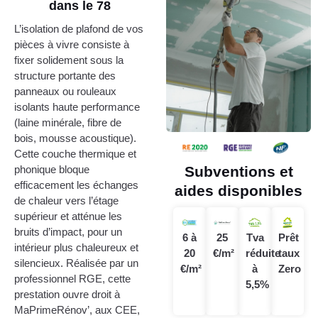
dans le 78
L’isolation de plafond de vos
pièces à vivre consiste à
fixer solidement sous la
structure portante des
panneaux ou rouleaux
isolants haute performance
(laine minérale, fibre de
bois, mousse acoustique).
Cette couche thermique et
Subventions et
phonique bloque
efficacement les échanges
aides disponibles
de chaleur vers l’étage
supérieur et atténue les
bruits d’impact, pour un
6 à
25
Tva
Prêt
intérieur plus chaleureux et
20
€/m²
réduite
taux
silencieux. Réalisée par un
€/m²
à
Zero
professionnel RGE, cette
5,5%
prestation ouvre droit à
MaPrimeRénov’, aux CEE,