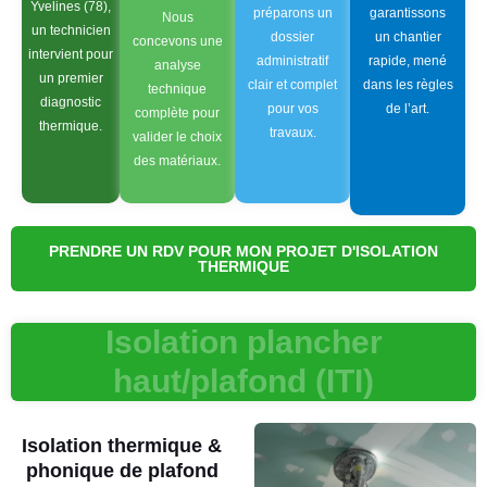
Yvelines (78),
préparons un
garantissons
Nous
un technicien
dossier
un chantier
concevons une
intervient pour
administratif
rapide, mené
analyse
un premier
clair et complet
dans les règles
technique
diagnostic
pour vos
de l’art.
complète pour
thermique.
travaux.
valider le choix
des matériaux.
PRENDRE UN RDV POUR MON PROJET D'ISOLATION
THERMIQUE
Isolation plancher
haut/plafond (ITI)
Isolation thermique &
phonique de plafond