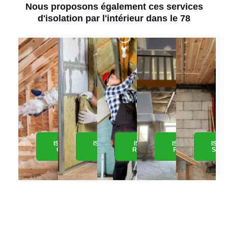
Nous proposons également ces services
d'isolation par l'intérieur dans le 78
ISOLATION
ISOLATION
ISOLATION
ISOLATION
ISOL
COMBLE
MURS
RAMPANTS
PLAFOND
SOUS