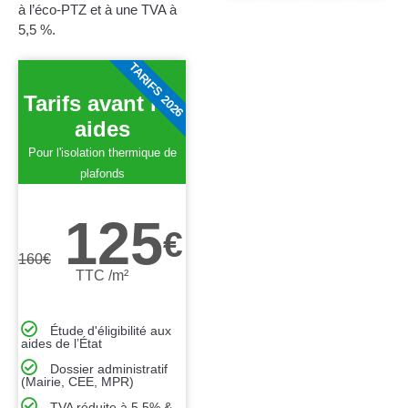
à l’éco-PTZ et à une TVA à
5,5 %.
TARIFS 2026
Tarifs avant les
aides
Pour l'isolation thermique de
plafonds
125
€
160
€
TTC /m²
Étude d'éligibilité aux
aides de l’État
Dossier administratif
(Mairie, CEE, MPR)
TVA réduite à 5,5% &