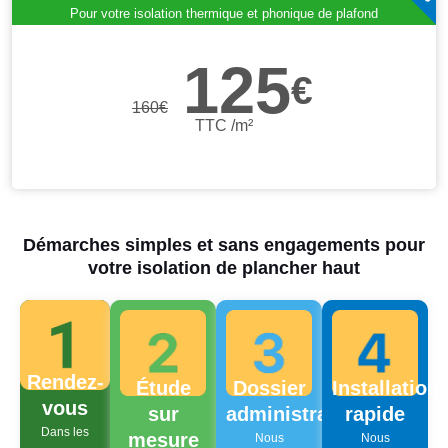
Pour votre isolation thermique et phonique de plafond
125
€
160
€
TTC /m²
Démarches simples et sans engagements pour
votre isolation de plancher haut
Rendez-
Étude
Dossier
Installation
vous
sur
administratif
rapide
Dans les
mesure
Nous
Nous