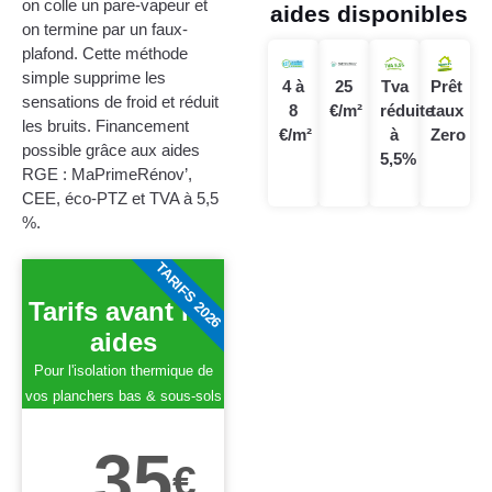
on colle un pare-vapeur et
aides disponibles
on termine par un faux-
plafond. Cette méthode
simple supprime les
4 à
25
Tva
Prêt
sensations de froid et réduit
8
€/m²
réduite
taux
les bruits. Financement
€/m²
à
Zero
possible grâce aux aides
5,5%
RGE : MaPrimeRénov’,
CEE, éco-PTZ et TVA à 5,5
%.
TARIFS 2026
Tarifs avant les
aides
Pour l'isolation thermique de
vos planchers bas & sous-sols
35
€