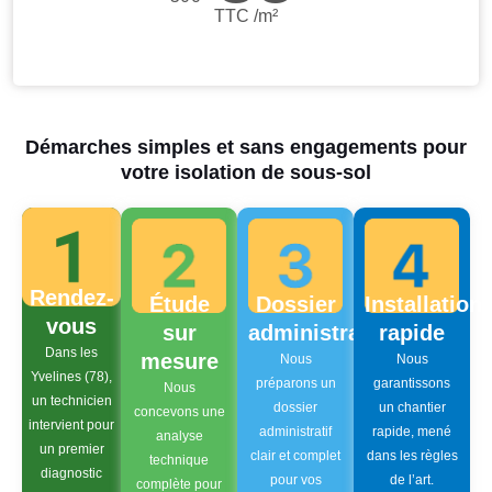
TTC /m²
Démarches simples et sans engagements pour
votre isolation de sous-sol
Rendez-
Étude
Dossier
Installation
vous
sur
administratif
rapide
Dans les
mesure
Nous
Nous
Yvelines (78),
préparons un
garantissons
Nous
un technicien
dossier
un chantier
concevons une
intervient pour
administratif
rapide, mené
analyse
un premier
clair et complet
dans les règles
technique
diagnostic
pour vos
de l’art.
complète pour