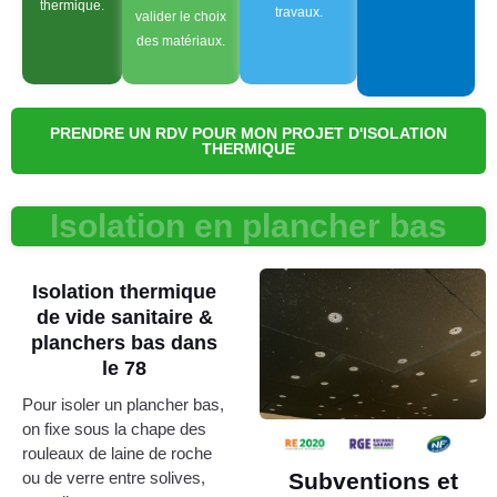
thermique.
travaux.
valider le choix
des matériaux.
PRENDRE UN RDV POUR MON PROJET D'ISOLATION
THERMIQUE
Isolation en plancher bas
Isolation thermique
de vide sanitaire &
planchers bas dans
le 78
Pour isoler un plancher bas,
on fixe sous la chape des
rouleaux de laine de roche
ou de verre entre solives,
Subventions et