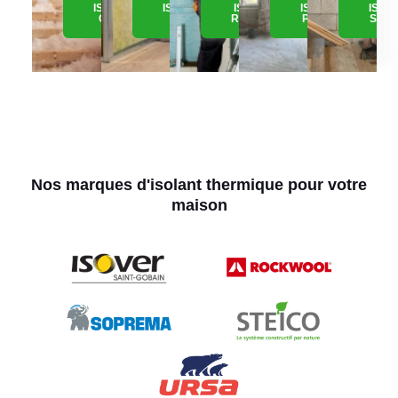
ISOLATION
ISOLATION
ISOLATION
ISOLATION
ISOL
COMBLE
MURS
RAMPANTS
PLAFOND
SOUS
Nos marques d'isolant thermique pour votre
maison