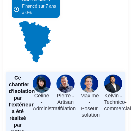
Financé sur 7 ans
à 0%
Ce
chantier
d'isolation
Celine
Pierre -
Maxime
Kelvin -
par
-
Artisan
-
Technico-
l'extérieur
Administratif
isolation
Poseur
commercia
a été
isolation
réalisé
par