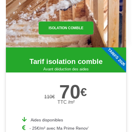
ISOLATION COMBLE
TARIFS 2026
Tarif isolation comble
Avant déduction des aides
70
€
110
€
TTC /m²
Aides disponibles
- 25€/m² avec Ma Prime Renov'