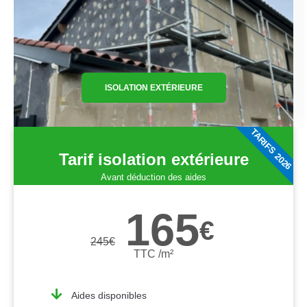
ISOLATION EXTÉRIEURE
TARIFS 2026
Tarif isolation extérieure
Avant déduction des aides
165
€
245
€
TTC /m²
Aides disponibles