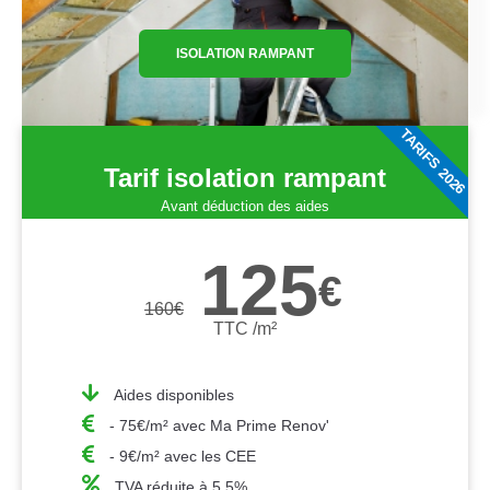
ISOLATION RAMPANT
TARIFS 2026
Tarif isolation rampant
Avant déduction des aides
125
€
160
€
TTC /m²
Aides disponibles
- 75€/m² avec Ma Prime Renov'
- 9€/m² avec les CEE
TVA réduite à 5,5%