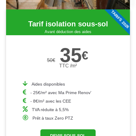
TARIFS 2026
Tarif isolation sous-sol
Avant déduction des aides
35
€
50
€
TTC /m²
Aides disponibles
- 25€/m² avec Ma Prime Renov'
- 8€/m² avec les CEE
TVA réduite à 5,5%
Prêt à taux Zero PTZ
DEVIS SOUS-SOL