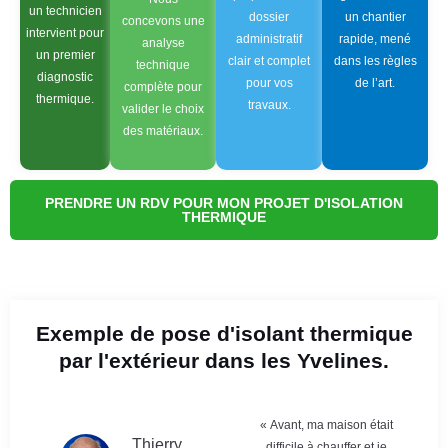
un technicien
dossier
un chantier
concevons une
intervient pour
administratif
rapide, mené
analyse
un premier
clair et complet
dans les règles
technique
diagnostic
pour vos
de l’art.
complète pour
thermique.
travaux.
valider le choix
des matériaux.
PRENDRE UN RDV POUR MON PROJET D'ISOLATION
THERMIQUE
Exemple de pose d'isolant thermique
par l'extérieur dans les Yvelines.
« Avant, ma maison était
Thierry
difficile à chauffer et je