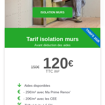
ISOLATION MURS
TARIFS 2026
Tarif isolation murs
Avant déduction des aides
120
€
150
€
TTC /m²
Aides disponibles
- 25€/m² avec Ma Prime Renov'
- 20€/m² avec les CEE