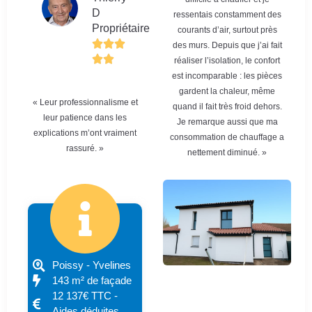
D
ressentais constamment des
Propriétaire
courants d’air, surtout près
des murs. Depuis que j’ai fait
réaliser l’isolation, le confort
est incomparable : les pièces
gardent la chaleur, même
« Leur professionnalisme et
quand il fait très froid dehors.
leur patience dans les
Je remarque aussi que ma
explications m’ont vraiment
consommation de chauffage a
rassuré. »
nettement diminué. »
Poissy - Yvelines
143 m² de façade
12 137€ TTC -
Aides déduites