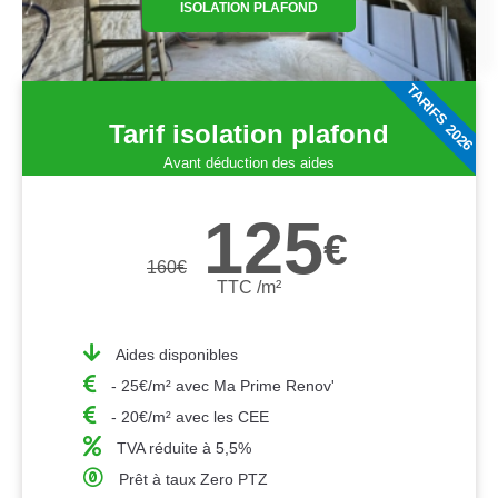
ISOLATION PLAFOND
TARIFS 2026
Tarif isolation plafond
Avant déduction des aides
125
€
160
€
TTC /m²
Aides disponibles
- 25€/m² avec Ma Prime Renov'
- 20€/m² avec les CEE
TVA réduite à 5,5%
Prêt à taux Zero PTZ