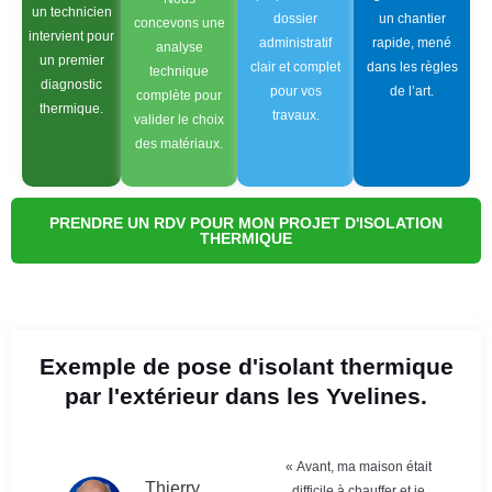
un technicien
dossier
un chantier
concevons une
intervient pour
administratif
rapide, mené
analyse
un premier
clair et complet
dans les règles
technique
diagnostic
pour vos
de l’art.
complète pour
thermique.
travaux.
valider le choix
des matériaux.
PRENDRE UN RDV POUR MON PROJET D'ISOLATION
THERMIQUE
Exemple de pose d'isolant thermique
par l'extérieur dans les Yvelines.
« Avant, ma maison était
Thierry
difficile à chauffer et je