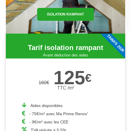
ISOLATION RAMPANT
TARIFS 2026
Tarif isolation rampant
Avant déduction des aides
125
€
160
€
TTC /m²
Aides disponibles
- 75€/m² avec Ma Prime Renov'
- 9€/m² avec les CEE
TVA réduite à 5,5%