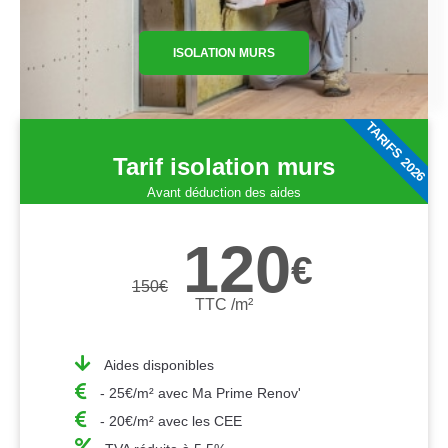
ISOLATION MURS
TARIFS 2026
Tarif isolation murs
Avant déduction des aides
120
€
150
€
TTC /m²
Aides disponibles
- 25€/m² avec Ma Prime Renov'
- 20€/m² avec les CEE