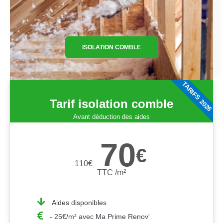
ISOLATION COMBLE
TARIFS 2026
Tarif isolation comble
Avant déduction des aides
70
€
110
€
TTC /m²
Aides disponibles
- 25€/m² avec Ma Prime Renov'