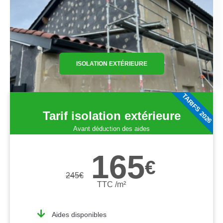
ISOLATION EXTÉRIEURE
TARIFS 2026
Tarif isolation extérieure
Avant déduction des aides
165
€
245
€
TTC /m²
Aides disponibles