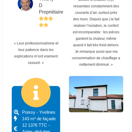
D
ressentais constamment des
Propriétaire
courants d’air, surtout près
des murs. Depuis que j’ai fait
réaliser l’isolation, le confort
est incomparable : les pièces
gardent la chaleur, même
« Leur professionnalisme et
quand il fait très froid dehors.
leur patience dans les
Je remarque aussi que ma
explications m’ont vraiment
consommation de chauffage a
rassuré. »
nettement diminué. »
Poissy - Yvelines
143 m² de façade
12 137€ TTC -
Aides déduites