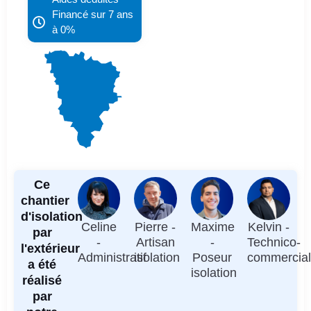
Financé sur 7 ans
à 0%
Ce
chantier
d'isolation
Celine
Pierre -
Maxime
Kelvin -
par
-
Artisan
-
Technico-
l'extérieur
Administratif
isolation
Poseur
commercia
a été
isolation
réalisé
par