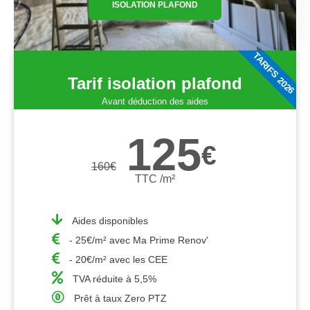
ISOLATION PLAFOND
TARIFS 2026
Tarif isolation plafond
Avant déduction des aides
125
€
160
€
TTC /m²
Aides disponibles
- 25€/m² avec Ma Prime Renov'
- 20€/m² avec les CEE
TVA réduite à 5,5%
Prêt à taux Zero PTZ