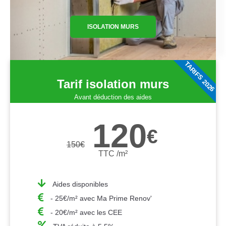
ISOLATION MURS
TARIFS 2026
Tarif isolation murs
Avant déduction des aides
120
€
150
€
TTC /m²
Aides disponibles
- 25€/m² avec Ma Prime Renov'
- 20€/m² avec les CEE