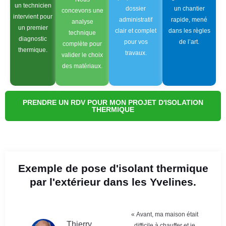
un technicien
dossier
un chantier
concevons une
intervient pour
administratif
rapide, mené
analyse
un premier
clair et complet
dans les règles
technique
diagnostic
pour vos
de l’art.
complète pour
thermique.
travaux.
valider le choix
des matériaux.
PRENDRE UN RDV POUR MON PROJET D'ISOLATION
THERMIQUE
Exemple de pose d'isolant thermique
par l'extérieur dans les Yvelines.
« Avant, ma maison était
Thierry
difficile à chauffer et je