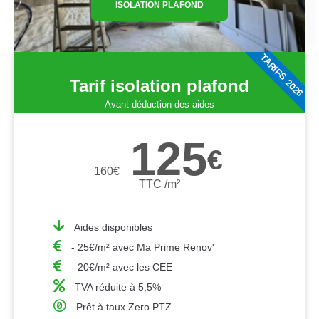
ISOLATION PLAFOND
TARIFS 2026
Tarif isolation plafond
Avant déduction des aides
125
€
160
€
TTC /m²
Aides disponibles
- 25€/m² avec Ma Prime Renov'
- 20€/m² avec les CEE
TVA réduite à 5,5%
Prêt à taux Zero PTZ