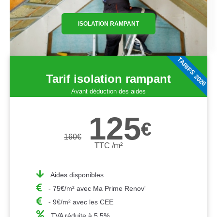
ISOLATION RAMPANT
TARIFS 2026
Tarif isolation rampant
Avant déduction des aides
125
€
160
€
TTC /m²
Aides disponibles
- 75€/m² avec Ma Prime Renov'
- 9€/m² avec les CEE
TVA réduite à 5,5%