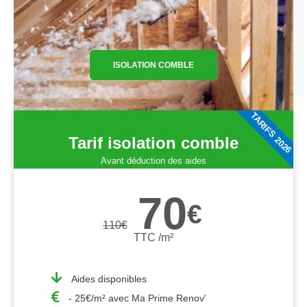
ISOLATION COMBLE
TARIFS 2026
Tarif isolation comble
Avant déduction des aides
70
€
110
€
TTC /m²
Aides disponibles
- 25€/m² avec Ma Prime Renov'