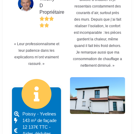
D
ressentais constamment des
Propriétaire
courants d’air, surtout près
des murs. Depuis que j’ai fait
réaliser l’isolation, le confort
est incomparable : les pièces
gardent la chaleur, même
« Leur professionnalisme et
quand il fait très froid dehors.
leur patience dans les
Je remarque aussi que ma
explications m’ont vraiment
consommation de chauffage a
rassuré. »
nettement diminué. »
Poissy - Yvelines
143 m² de façade
12 137€ TTC -
Aides déduites