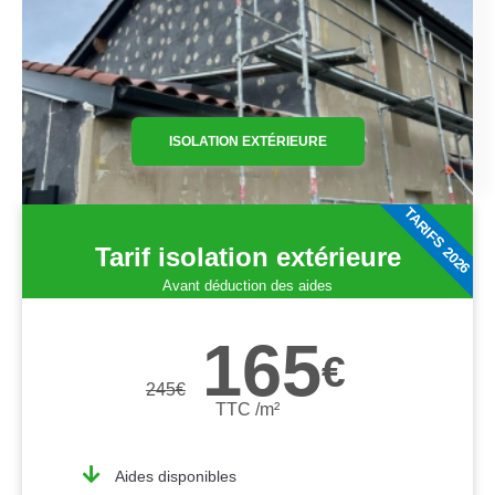
ISOLATION EXTÉRIEURE
TARIFS 2026
Tarif isolation extérieure
Avant déduction des aides
165
€
245
€
TTC /m²
Aides disponibles