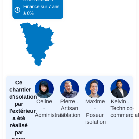
Financé sur 7 ans
à 0%
Ce
chantier
d'isolation
Celine
Pierre -
Maxime
Kelvin -
par
-
Artisan
-
Technico-
l'extérieur
Administratif
isolation
Poseur
commercia
a été
isolation
réalisé
par