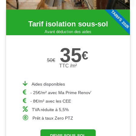
TARIFS 2026
Tarif isolation sous-sol
Avant déduction des aides
35
€
50
€
TTC /m²
Aides disponibles
- 25€/m² avec Ma Prime Renov'
- 8€/m² avec les CEE
TVA réduite à 5,5%
Prêt à taux Zero PTZ
DEVIS SOUS-SOL